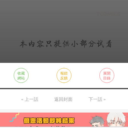
收藏
報錯
展開
網站
反饋
目錄
« 上一話
返回封面
下一話 »