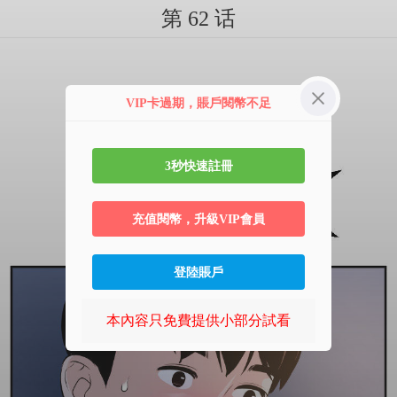
第 62 话
VIP卡過期，賬戶閱幣不足
3秒快速註冊
充值閱幣，升級VIP會員
登陸賬戶
本內容只免費提供小部分試看