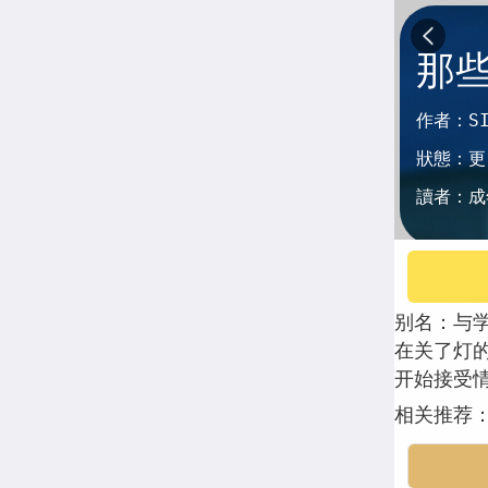
那
作者：
S
狀態：
更
讀者：
成
别名：
与
在关了灯的
开始接受
相关推荐