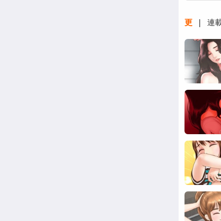
更
| 連載