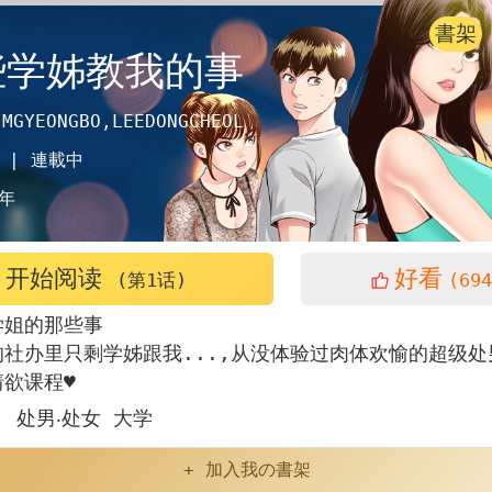
書架
些学姊教我的事
IMGYEONGBO,LEEDONGCHEOL
 |
連載中
年
开始阅读
好看
(第1话)
(694
学姐的那些事
社办里只剩学姊跟我...,从没体验过肉体欢愉的超级处
情欲课程♥
：
处男‧处女
大学
+ 加入我の書架