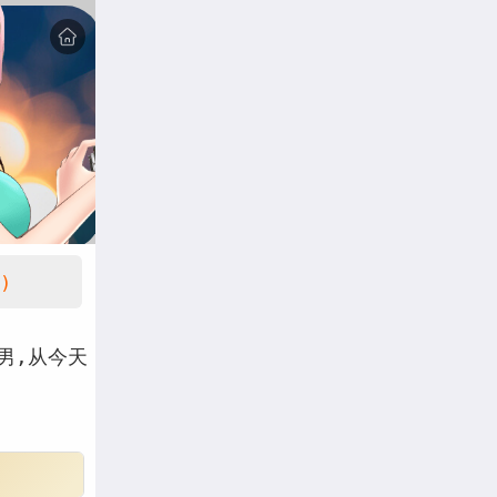
)
男,从今天