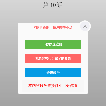
第 10 话
VIP卡過期，賬戶閱幣不足
3秒快速註冊
充值閱幣，升級VIP會員
登陸賬戶
本內容只免費提供小部分試看