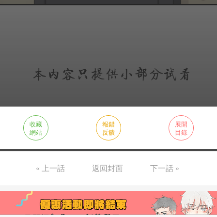
收藏
報錯
展開
網站
反饋
目錄
« 上一話
返回封面
下一話 »