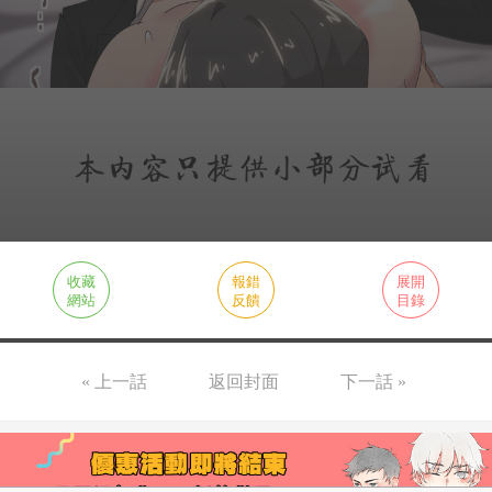
收藏
報錯
展開
網站
反饋
目錄
« 上一話
返回封面
下一話 »