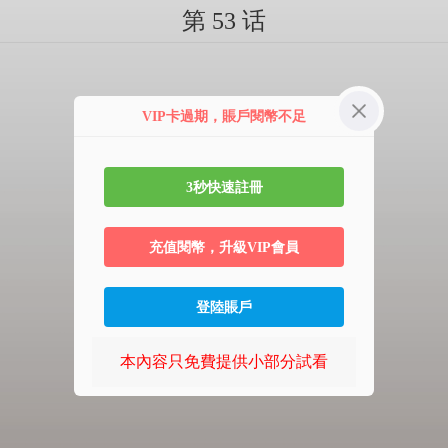
第 53 话
VIP卡過期，賬戶閱幣不足
3秒快速註冊
充值閱幣，升級VIP會員
登陸賬戶
本內容只免費提供小部分試看