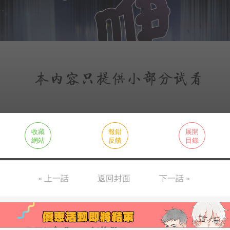
收藏
報錯
展開
網站
反饋
目錄
« 上一話
返回封面
下一話 »