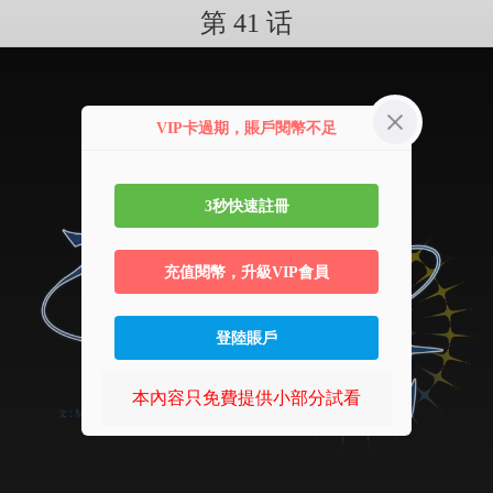
第 41 话
VIP卡過期，賬戶閱幣不足
3秒快速註冊
充值閱幣，升級VIP會員
登陸賬戶
本內容只免費提供小部分試看