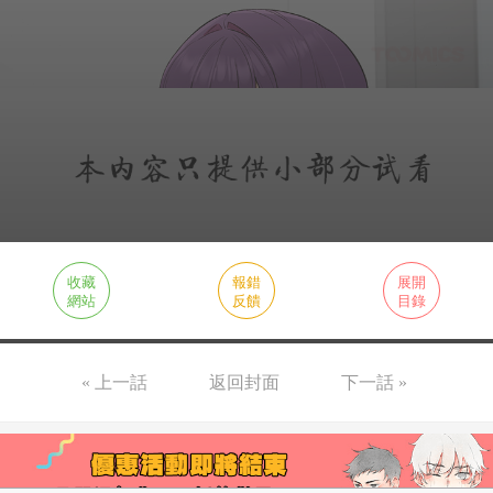
收藏
報錯
展開
網站
反饋
目錄
« 上一話
返回封面
下一話 »