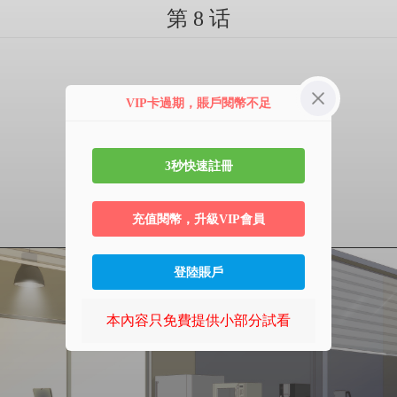
第 8 话
VIP卡過期，賬戶閱幣不足
3秒快速註冊
充值閱幣，升級VIP會員
登陸賬戶
本內容只免費提供小部分試看