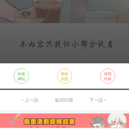
收藏
報錯
展開
網站
反饋
目錄
« 上一話
返回封面
下一話 »