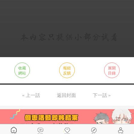
收藏
報錯
展開
網站
反饋
目錄
« 上一話
返回封面
下一話 »