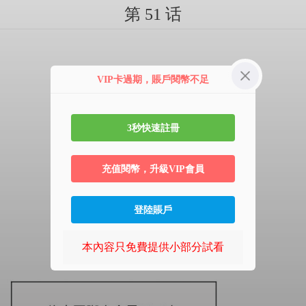
第 51 话
VIP卡過期，賬戶閱幣不足
3秒快速註冊
充值閱幣，升級VIP會員
登陸賬戶
本內容只免費提供小部分試看