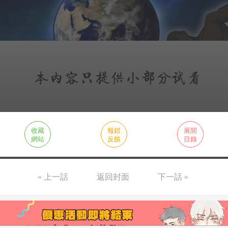
收藏
報錯
展開
網站
反饋
目錄
« 上一話
返回封面
下一話 »