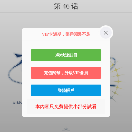
第 46 话
VIP卡過期，賬戶閱幣不足
3秒快速註冊
充值閱幣，升級VIP會員
登陸賬戶
本內容只免費提供小部分試看