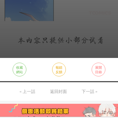
收藏
報錯
展開
網站
反饋
目錄
« 上一話
返回封面
下一話 »