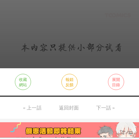
收藏
報錯
展開
網站
反饋
目錄
« 上一話
返回封面
下一話 »