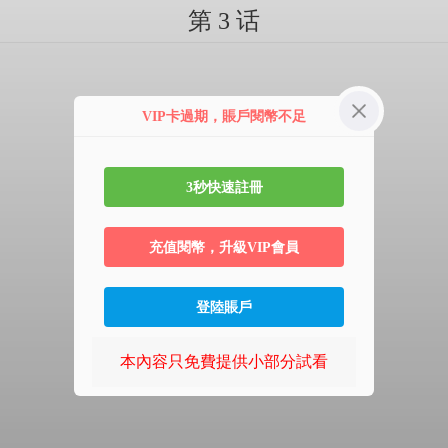
第 3 话
VIP卡過期，賬戶閱幣不足
3秒快速註冊
充值閱幣，升級VIP會員
登陸賬戶
本內容只免費提供小部分試看