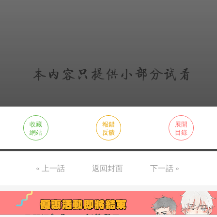
收藏
報錯
展開
網站
反饋
目錄
« 上一話
返回封面
下一話 »