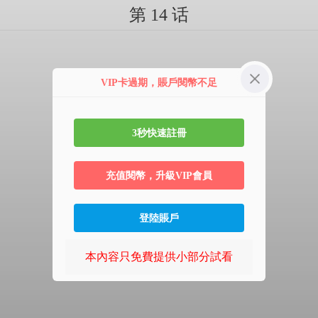
第 14 话
VIP卡過期，賬戶閱幣不足
3秒快速註冊
充值閱幣，升級VIP會員
登陸賬戶
本內容只免費提供小部分試看