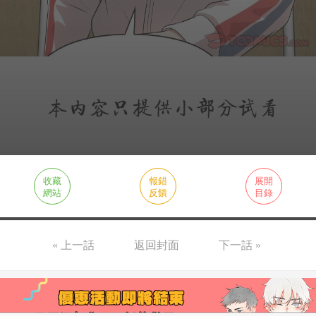
收藏
報錯
展開
網站
反饋
目錄
« 上一話
返回封面
下一話 »