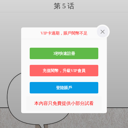
第 5 话
VIP卡過期，賬戶閱幣不足
3秒快速註冊
充值閱幣，升級VIP會員
登陸賬戶
本內容只免費提供小部分試看