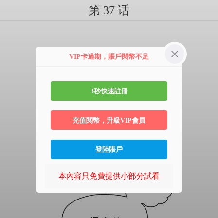
第 37 话
VIP卡過期，賬戶閱幣不足
3秒快速註冊
充值閱幣，升級VIP會員
登陸賬戶
本內容只免費提供小部分試看