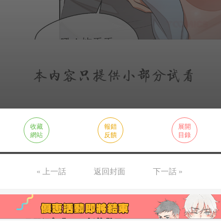
收藏
報錯
展開
網站
反饋
目錄
« 上一話
返回封面
下一話 »