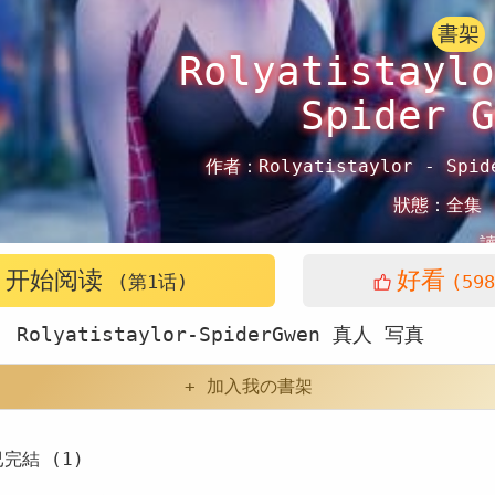
書架
Rolyatistaylo
Spider G
作者：
Rolyatistaylor - Spid
狀態：
全集
开始阅读
好看
(第1话)
(598
：
Rolyatistaylor-SpiderGwen
真人
写真
+ 加入我の書架
已完結 (1)