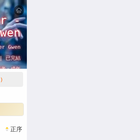
r -
wen
er Gwen
 |
已完結
讀者：
成年
)
正序