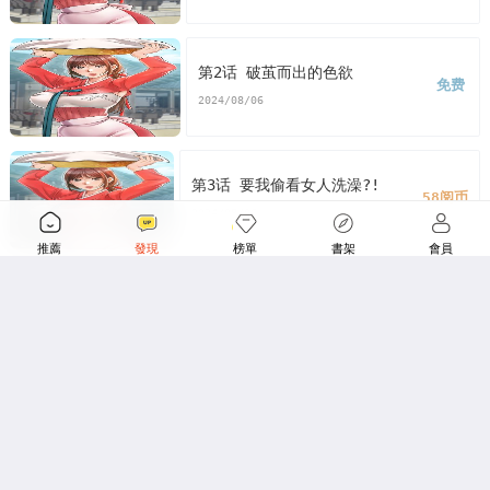
花容湿色:取花点漫画
花容湿色:取花点漫画免费
看花
第2话 破茧而出的色欲
容湿色:取花点漫画末删减版
花容湿色:取花点免费
版
免费
2024/08/06
花容湿色:取花点漫画最新话
花容湿色:取花点漫画汗汗
漫画
花容湿色:取花点漫画歪歪漫画
花容湿色:取花点
第3话 要我偷看女人洗澡?!
58阅币
2024/08/06
漫画土豪漫画
花容湿色:取花点漫画完整
花容湿色:取
推薦
發現
榜單
書架
會員
花点免费版下拉式
第4话 呼唤姑娘「深夜侍寝」
58阅币
2024/08/06
第5话 肉棒…给我肉棒…
58阅币
2024/08/06