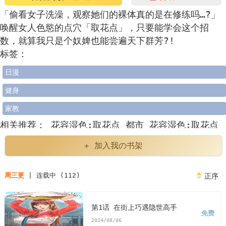
「偷看女子洗澡，观察她们的裸体真的是在修练吗…?」
唤醒女人色慾的点穴「取花点」，只要能学会这个招
数，就算我只是个奴婢也能尝遍天下群芳?!
标签：
日漫
健身
家教
相关推荐：
花容湿色:取花点
都市
花容湿色:取花点
李万
蜜果实
花容湿色取花点最简单三个步骤
天际ini
+ 加入我の书架
配置器
业务招待费超出部分如何处理
下次考试目标及
周三更
| 连载中 (112)
正序
改进措施
operatorlevel
女人喝西红花有什么效果
事业单位工勤岗位是做什么的
nbalucas
法国名字
第1话 在街上巧遇隐世高手
免费
2024/08/06
jean
韩漫花容湿色:取花点李万
韩漫花容湿色:取花点