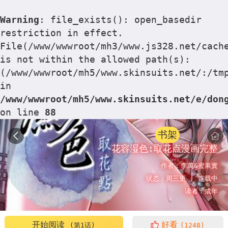
Warning
: file_exists(): open_basedir
restriction in effect.
File(/www/wwwroot/mh3/www.js328.net/cach
is not within the allowed path(s):
(/www/wwwroot/mh5/www.skinsuits.net/:/tm
in
/www/wwwroot/mh5/www.skinsuits.net/e/don
on line
88
书架
花容湿色:取花点漫画完整
作者：
李萬&蜜果實
状态：
周三更 |
连载中
读者：
成年
开始阅读
好看
(第1话)
(1248)