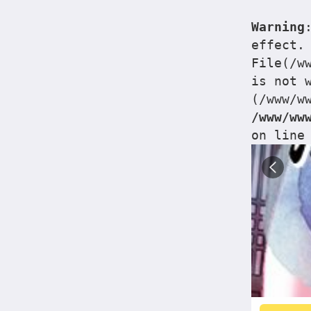
Warning
effect.
File(/w
is not 
(/www/w
/www/ww
on lin