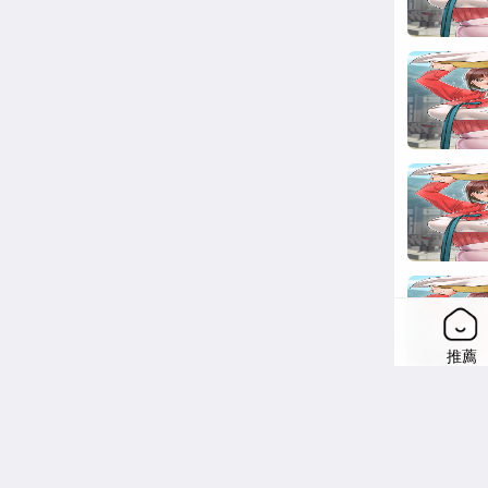
花容湿色
画最新话
容湿色:
费版下拉
推薦