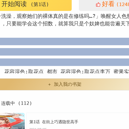
开始阅读
好看
(第1话)
(124
子洗澡，观察她们的裸体真的是在修练吗…?」唤醒女人色
」，只要能学会这个招数，就算我只是个奴婢也能尝遍天下
：
花容湿色:取花点
都市
花容湿色:取花点李万
蜜果
简单三个步骤
天际ini配置器
业务招待费超出部分如何
+ 加入我の书架
及改进措施
operatorlevel
女人喝西红花有什么效
连载中 (112)
是做什么的
nbalucas
法国名字jean
韩漫花容湿色:
湿色:取花点
花容湿色:取花点漫画
花容湿色:取花点漫
第1话 在街上巧遇隐世高手