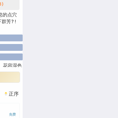
8)
慾的点穴
群芳?!
实
花容湿色
处理
下次
果
事业单位
正序
取花点李万
画免费
看
免费