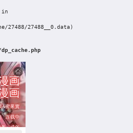
 in
he/27488/27488__0.data)
/dp_cache.php
漫画
漫画
萬&蜜果實
 |
连载中
读者：
成年