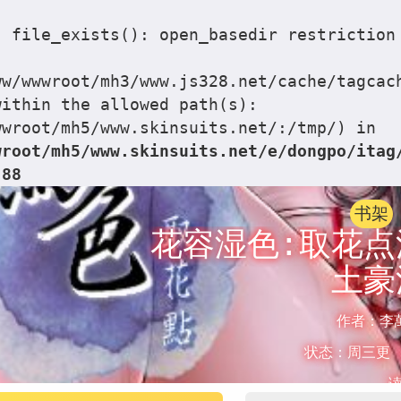
: file_exists(): open_basedir restriction
ww/wwwroot/mh3/www.js328.net/cache/tagcac
within the allowed path(s):
wwroot/mh5/www.skinsuits.net/:/tmp/) in
wroot/mh5/www.skinsuits.net/e/dongpo/itag
e
88
书架
花容湿色:取花点
土豪
作者：
李
状态：
周三更