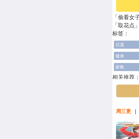
「偷看女
「取花点
标签：
日漫
健身
家教
相关推荐
取花点最
考试目标
周三更
| 
工勤岗位
韩漫花容