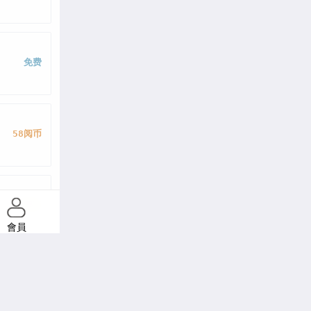
:取花点漫
歪歪漫画
花
:取花点免
免费
58阅币
58阅币
會員
58阅币