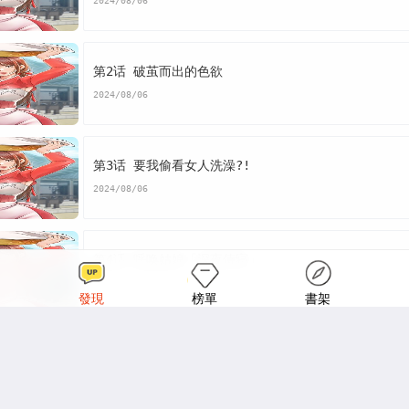
:取花点漫画末删减版
花容湿色:取花点免费
版花容湿色
2024/08/06
花容湿色:取花点漫画汗汗漫画
花容湿色:取花点漫画
第2话 破茧而出的色欲
取花点漫画土豪漫画
花容湿色:取花点漫画完整
花容湿色
2024/08/06
式
第3话 要我偷看女人洗澡?!
2024/08/06
第4话 呼唤姑娘「深夜侍寝」
2024/08/06
發現
榜單
書架
第5话 肉棒…给我肉棒…
2024/08/06