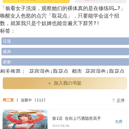
「偷看女子洗澡，观察她们的裸体真的是在修练吗…?」
唤醒女人色慾的点穴「取花点」，只要能学会这个招
数，就算我只是个奴婢也能尝遍天下群芳?!
标签：
日漫
健身
家教
相关推荐：
花容湿色:取花点
都市
花容湿色:取花点
李万
蜜果实
花容湿色取花点最简单三个步骤
天际ini
+ 加入我の书架
配置器
业务招待费超出部分如何处理
下次考试目标及
周三更
| 连载中 (112)
正序
改进措施
operatorlevel
女人喝西红花有什么效果
事业单位工勤岗位是做什么的
nbalucas
法国名字
第1话 在街上巧遇隐世高手
免费
2024/08/06
jean
韩漫花容湿色:取花点李万
韩漫花容湿色:取花点